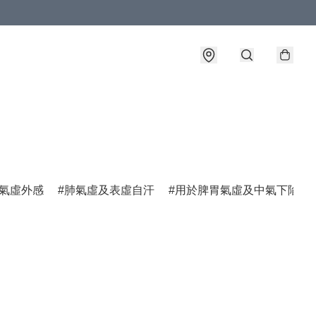
氣虛外感
肺氣虛及表虛自汗
用於脾胃氣虛及中氣下陷諸