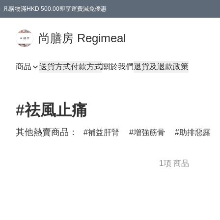
凡購物滿HKD 500.00即享運費減免優惠
尚膳房 Regimeal
商品
送貨方式
付款方式
關於我們
退貨及退款政策
#祛風止痛
其他熱賣商品：
補益肝腎
增強筋骨
助排惡露
1項 商品