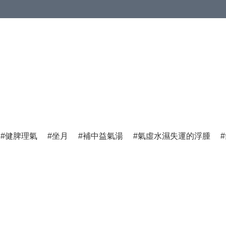
健脾理氣
坐月
補中益氣湯
氣虛水濕失運的浮腫