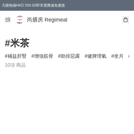
凡購物滿HKD 500.00即享運費減免優惠
尚膳房 Regimeal
#米茶
補益肝腎
增強筋骨
助排惡露
健脾理氣
坐月
10項 商品