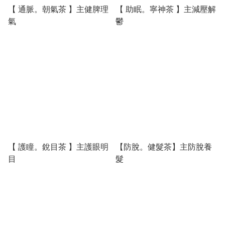
【 通脈。朝氣茶 】主健脾理
【 助眠。寧神茶 】主減壓解
氣
鬱
【 護瞳。銳目茶 】主護眼明
【防脫。健髮茶】主防脫養
目
髮