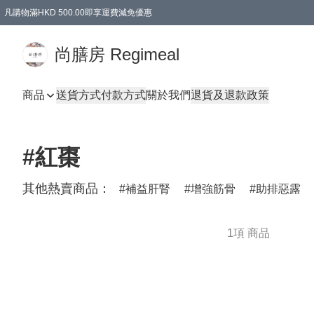
凡購物滿HKD 500.00即享運費減免優惠
尚膳房 Regimeal
商品
送貨方式
付款方式
關於我們
退貨及退款政策
#紅棗
其他熱賣商品：
補益肝腎
增強筋骨
助排惡露
1項 商品