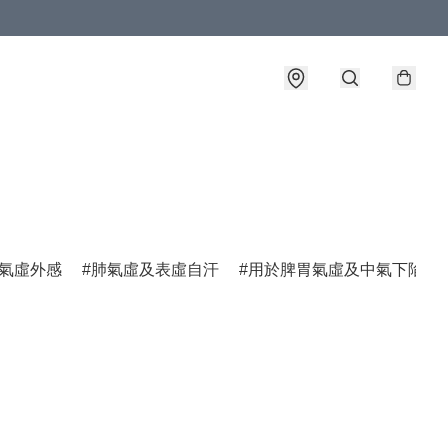
氣虛外感
肺氣虛及表虛自汗
用於脾胃氣虛及中氣下陷諸