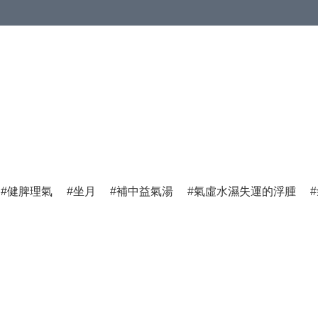
健脾理氣
坐月
補中益氣湯
氣虛水濕失運的浮腫