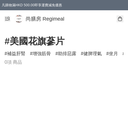
凡購物滿HKD 500.00即享運費減免優惠
尚膳房 Regimeal
#美國花旗蔘片
補益肝腎
增強筋骨
助排惡露
健脾理氣
坐月
0項 商品