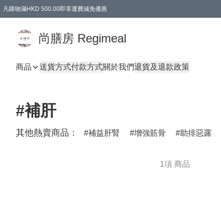
凡購物滿HKD 500.00即享運費減免優惠
尚膳房 Regimeal
商品
送貨方式
付款方式
關於我們
退貨及退款政策
#補肝
其他熱賣商品：
補益肝腎
增強筋骨
助排惡露
1項 商品