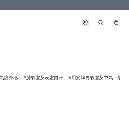
氣虛外感
肺氣虛及表虛自汗
用於脾胃氣虛及中氣下陷諸