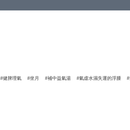
健脾理氣
坐月
補中益氣湯
氣虛水濕失運的浮腫