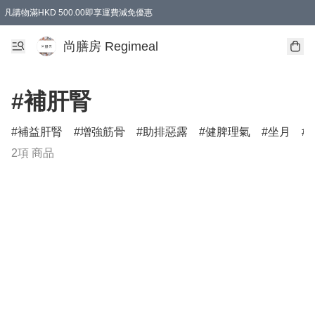
凡購物滿HKD 500.00即享運費減免優惠
尚膳房 Regimeal
#補肝腎
補益肝腎
增強筋骨
助排惡露
健脾理氣
坐月
2項 商品