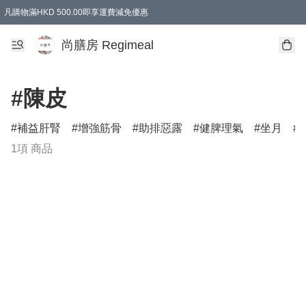
凡購物滿HKD 500.00即享運費減免優惠
尚膳房 Regimeal
#陳皮
補益肝腎
增強筋骨
助排惡露
健脾理氣
坐月
1項 商品