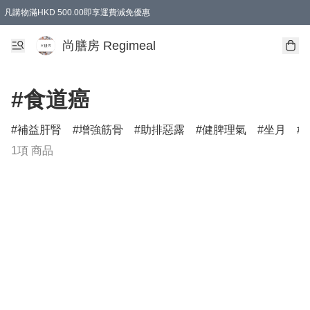
凡購物滿HKD 500.00即享運費減免優惠
尚膳房 Regimeal
#食道癌
補益肝腎
增強筋骨
助排惡露
健脾理氣
坐月
1項 商品