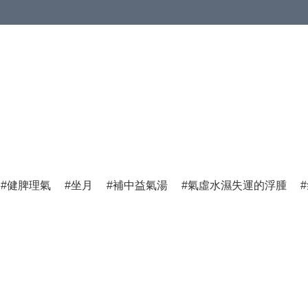
健脾理氣
坐月
補中益氣湯
氣虛水濕失運的浮腫