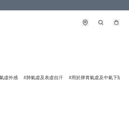
氣虛外感
肺氣虛及表虛自汗
用於脾胃氣虛及中氣下陷諸