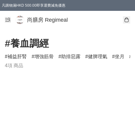
凡購物滿HKD 500.00即享運費減免優惠
尚膳房 Regimeal
#養血調經
補益肝腎
增強筋骨
助排惡露
健脾理氣
坐月
4項 商品