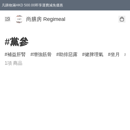
凡購物滿HKD 500.00即享運費減免優惠
尚膳房 Regimeal
#黨參
補益肝腎
增強筋骨
助排惡露
健脾理氣
坐月
1項 商品